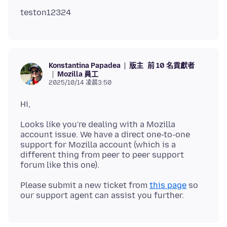
版主
前 10 名貢獻者
Konstantina Papadea
Mozilla 員工
2025/10/14 凌晨3:50
Looks like you're dealing with a Mozilla
account issue. We have a direct one-to-one
support for Mozilla account (which is a
different thing from peer to peer support
Please submit a new ticket from
this page
so