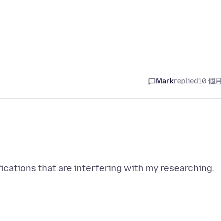
Mark
replied
10 個