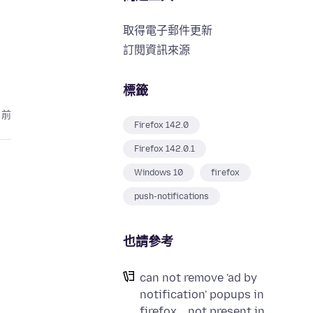
取得電子郵件更新
訂閱資訊來源
標籤
月前
Firefox 142.0
Firefox 142.0.1
Windows 10
firefox
push-notifications
也請參考
can not remove 'ad by
notification' popups in
firefox....not present in