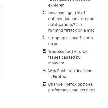
explorer
How can I get rid of
onlinevideoconverter ad
notifications? I'm
running firefox on a mac
stopping a specific pop
up ad
Troubleshoot Firefox
issues caused by
malware
Web Push notifications
in Firefox
Change Firefox options,
preferences and settings