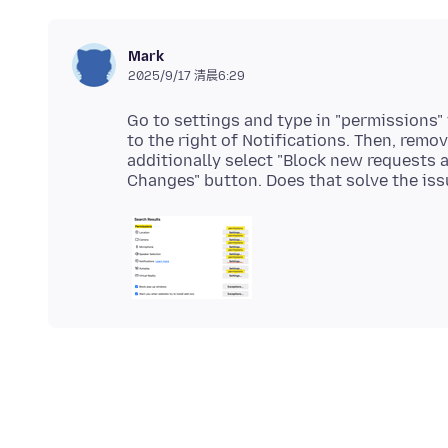
Mark
2025/9/17 清晨6:29
Go to settings and type in "permissions" 
to the right of Notifications. Then, remo
additionally select "Block new requests as