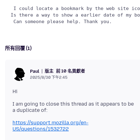
   I could locate a bookmark by the web site ico
  Is there a way to show a earlier date of my bo
所有回覆 (1)
版主
前 10 名貢獻者
Paul
2025/8/30 下午2:45
I am going to close this thread as it appears to be
https://support.mozilla.org/en-
US/questions/1532722