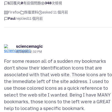
1
回覆
0
有這個問題
348
次檢視
Firefox
恢復資料
asked 11 個月前
Paul
replied
11 個月前
sciencemagic
8/30/25, 2:32 PM
For some reason all of a sudden my bookmarks
don't show their identification icons that are
associated with that web site. Those icons are to
the immediate left of the site address. I used to
use those colored icons as a quick reference to
select the web site I wanted. Being I have MANY
bookmarks, those icons to the left were a GREAT