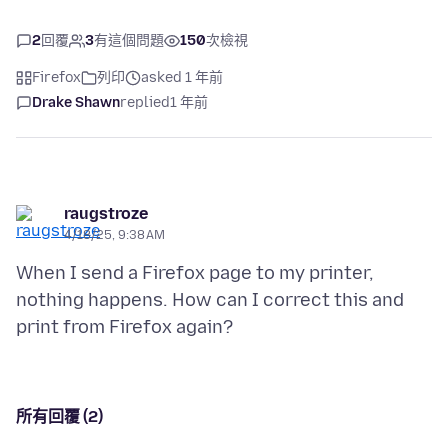
2
回覆
3
有這個問題
150
次檢視
Firefox
列印
asked 1 年前
Drake Shawn
replied
1 年前
raugstroze
4/18/25, 9:38 AM
When I send a Firefox page to my printer,
nothing happens. How can I correct this and
所有回覆 (2)