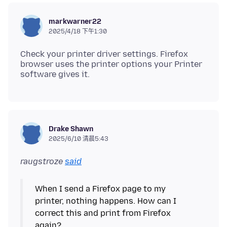
markwarner22
2025/4/18 下午1:30
Check your printer driver settings. Firefox
browser uses the printer options your Printer
Drake Shawn
2025/6/10 清晨5:43
raugstroze
said
When I send a Firefox page to my
printer, nothing happens. How can I
correct this and print from Firefox