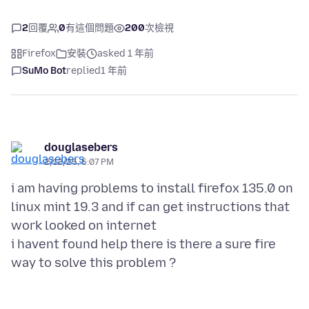
2
回覆
0
有這個問題
200
次檢視
Firefox
安裝
asked 1 年前
SuMo Bot
replied
1 年前
douglasebers
2/12/25, 5:07 PM
i am having problems to install firefox 135.0 on
linux mint 19.3 and if can get instructions that
work looked on internet
i havent found help there is there a sure fire