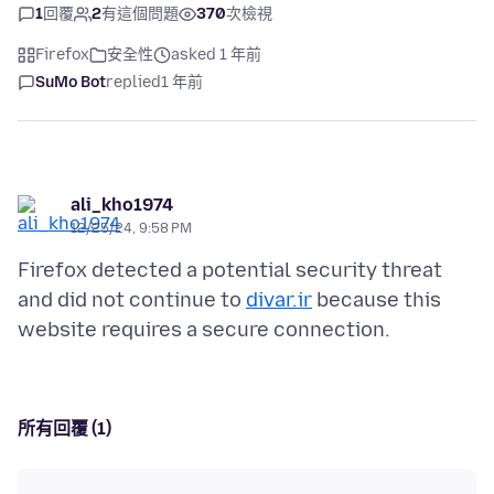
1
回覆
2
有這個問題
370
次檢視
Firefox
安全性
asked 1 年前
SuMo Bot
replied
1 年前
ali_kho1974
12/25/24, 9:58 PM
Firefox detected a potential security threat
and did not continue to
divar.ir
because this
所有回覆 (1)