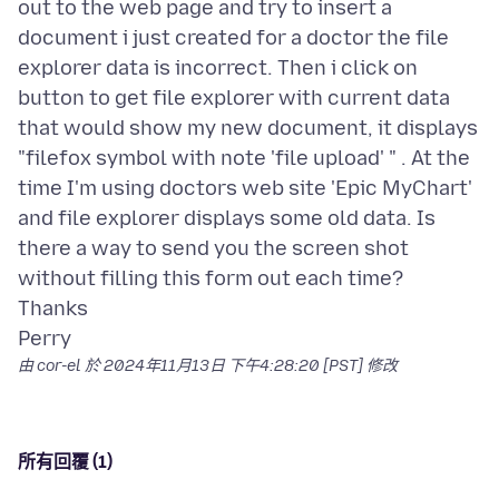
out to the web page and try to insert a
document i just created for a doctor the file
explorer data is incorrect. Then i click on
button to get file explorer with current data
that would show my new document, it displays
"filefox symbol with note 'file upload' " . At the
time I'm using doctors web site 'Epic MyChart'
and file explorer displays some old data. Is
there a way to send you the screen shot
without filling this form out each time?
Thanks
由 cor-el 於
2024年11月13日 下午4:28:20 [PST]
修改
所有回覆 (1)