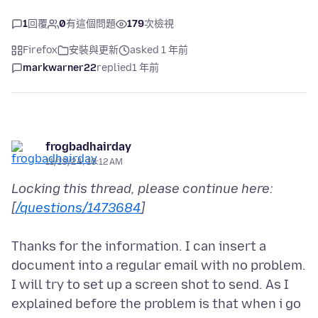
1
回覆
0
有這個問題
179
次檢視
Firefox
安裝與更新
asked 1 年前
markwarner22
replied
1 年前
frogbadhairday
11/13/24, 10:12 AM
Locking this thread, please continue here:
[
/questions/1473684
]
Thanks for the information. I can insert a
document into a regular email with no problem.
I will try to set up a screen shot to send. As I
explained before the problem is that when i go