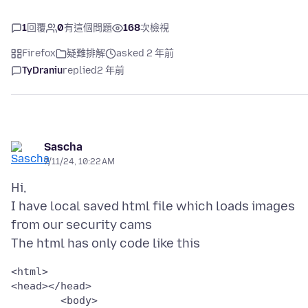
1
回覆
0
有這個問題
168
次檢視
Firefox
疑難排解
asked 2 年前
TyDraniu
replied
2 年前
Sascha
7/11/24, 10:22 AM
Hi,
I have local saved html file which loads images
from our security cams
<html>

<head></head>

	<body>
