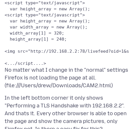
<script type="text/javascript">

  var height_array = new Array();

<script type="text/javascript">

  var height_array = new Array();

  var width_array = new Array();

  width_array[1] = 320;

  height_array[1] = 240;

<img src="http://192.168.2.2:78/livefeed?oid=1&s
No matter what I change in the "normal" settings 
Firefox is not loading the page at all.
In the left bottom corner it only shows
"Performing a TLS Handshake with 192.168.2.2".
And thats it. Every other browser is able to open
the page and show the camera pictures, only