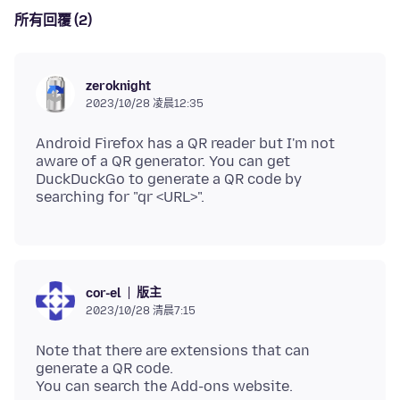
所有回覆 (2)
zeroknight
2023/10/28 凌晨12:35
Android Firefox has a QR reader but I'm not
aware of a QR generator. You can get
DuckDuckGo to generate a QR code by
版主
cor-el
2023/10/28 清晨7:15
Note that there are extensions that can
generate a QR code.