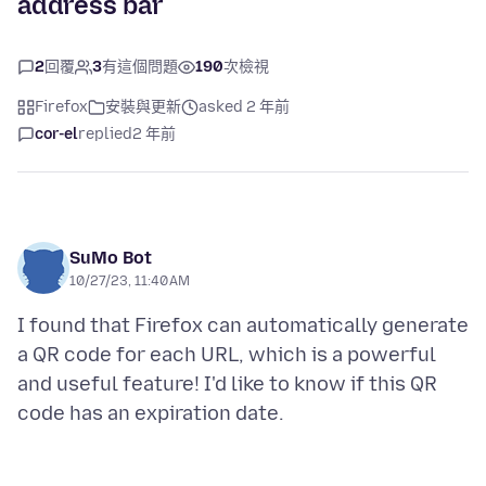
address bar
2
回覆
3
有這個問題
190
次檢視
Firefox
安裝與更新
asked 2 年前
cor-el
replied
2 年前
SuMo Bot
10/27/23, 11:40 AM
I found that Firefox can automatically generate
a QR code for each URL, which is a powerful
and useful feature! I'd like to know if this QR