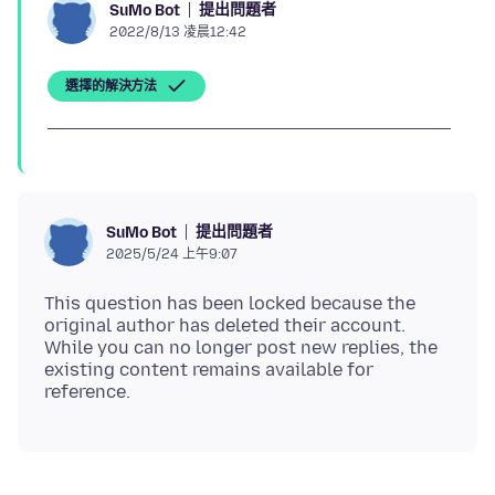
提出問題者
SuMo Bot
2022/8/13 凌晨12:42
選擇的解決方法
提出問題者
SuMo Bot
2025/5/24 上午9:07
This question has been locked because the
original author has deleted their account.
While you can no longer post new replies, the
existing content remains available for