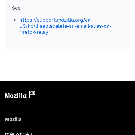
https://support.mozilla.org/en-
US/kb/disabledelete-an-email-alias-on-
firefox-relay
Mozilla
檢舉商標濫用