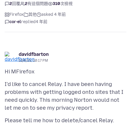
2
回覆
2
有這個問題
310
次檢視
Firefox
其他
asked 4 年前
cor-el
replied
4 年前
davidfbarton
11/4/21, 10:17 PM
I'd like to cancel Relay. I have been having
problems with getting logged onto sites that I
need quickly. This morning Norton would not