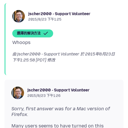
jscher2000 - Support Volunteer
2015/8/23 下午1:25
選擇的解決方法
由 jscher2000 - Support Volunteer 於
2015年8月23日
下午1:25:58 [PDT]
修改
jscher2000 - Support Volunteer
2015/8/23 下午1:26
Sorry, first answer was for a Mac version of
Firefox.
Many users seems to have turned on this