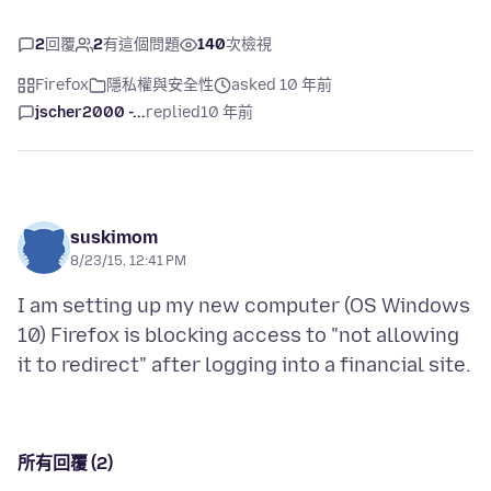
2
回覆
2
有這個問題
140
次檢視
Firefox
隱私權與安全性
asked 10 年前
jscher2000 -...
replied
10 年前
suskimom
8/23/15, 12:41 PM
I am setting up my new computer (OS Windows
10) Firefox is blocking access to "not allowing
所有回覆 (2)