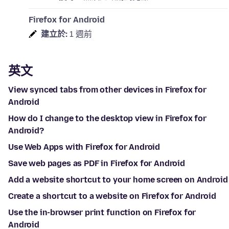
Firefox for Android
建立於:
1 週前
英文
View synced tabs from other devices in Firefox for
Android
How do I change to the desktop view in Firefox for
Android?
Use Web Apps with Firefox for Android
Save web pages as PDF in Firefox for Android
Add a website shortcut to your home screen on Android
Create a shortcut to a website on Firefox for Android
Use the in-browser print function on Firefox for
Android