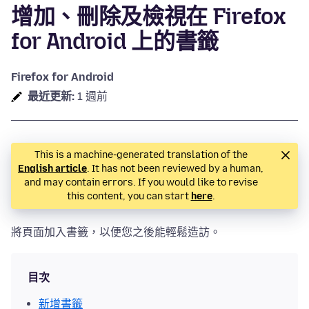
增加、刪除及檢視在 Firefox
for Android 上的書籤
Firefox for Android
最近更新:
1 週前
This is a machine-generated translation of the
English article
. It has not been reviewed by a human,
and may contain errors. If you would like to revise
this content, you can start
here
.
將頁面加入書籤，以便您之後能輕鬆造訪。
目次
新增書籤