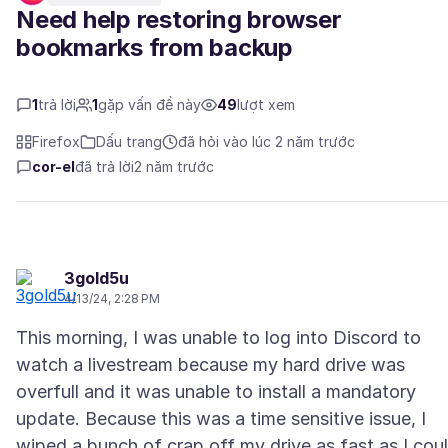
Need help restoring browser
bookmarks from backup
1
trả lời
1
gặp vấn đề này
49
lượt xem
Firefox
Dấu trang
đã hỏi vào lúc 2 năm trước
cor-el
đã trả lời
2 năm trước
3gold5u
4/13/24, 2:28 PM
This morning, I was unable to log into Discord to
watch a livestream because my hard drive was
overfull and it was unable to install a mandatory
update. Because this was a time sensitive issue, I
wiped a bunch of crap off my drive as fast as I coul