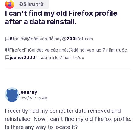
Đã lưu trữ
I can't find my old Firefox profile
after a data reinstall.
6
trả lời
1
gặp vấn đề này
200
lượt xem
Firefox
Cài đặt và cập nhật
đã hỏi vào lúc 7 năm trước
jscher2000 -...
đã trả lời
7 năm trước
jesaray
3/24/19, 4:12 PM
I recently had my computer data removed and
reinstalled. Now I can't find my old Firefox profile.