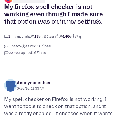
My firefox spell checker is not
working even though I made sure
that option was on in my settings.
1
การตอบกลับ
18
คนมีปัญหานี้
140
ครั้งที่ดู
Firefox
asked 16 ปีก่อน
cor-el
replied
16 ปีก่อน
AnonymousUser
6/20/10, 11:33 AM
My spell checker on Firefox is not working. I
went to tools to check on that option, and it
was already enabled. It chooses when it wants