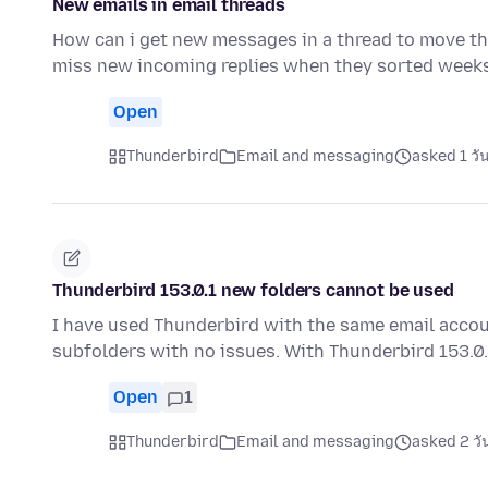
New emails in email threads
How can i get new messages in a thread to move the
miss new incoming replies when they sorted week
Open
Thunderbird
Email and messaging
asked 1 วั
Thunderbird 153.0.1 new folders cannot be used
I have used Thunderbird with the same email accou
subfolders with no issues. With Thunderbird 153.0.
Open
1
Thunderbird
Email and messaging
asked 2 วั