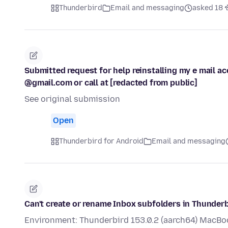
Thunderbird
Email and messaging
asked 18 ช
Submitted request for help reinstalling my e mail a
@gmail.com or call at [redacted from public]
See original submission
Open
Thunderbird for Android
Email and messaging
Can't create or rename Inbox subfolders in Thunder
Environment: Thunderbird 153.0.2 (aarch64) MacBook