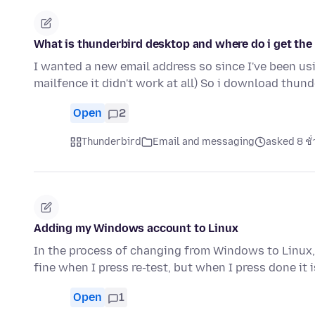
What is thunderbird desktop and where do i get the
I wanted a new email address so since I've been usin
mailfence it didn't work at all) So i download thun
Open
2
Thunderbird
Email and messaging
asked 8 ชั
Adding my Windows account to Linux
In the process of changing from Windows to Linux, 
fine when I press re-test, but when I press done it 
Open
1