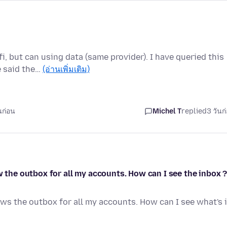
i, but can using data (same provider). I have queried this
e said the…
(อ่านเพิ่มเติม)
นก่อน
Michel T
replied
3 วันก
w the outbox for all my accounts. How can I see the inbox 
ows the outbox for all my accounts. How can I see what's 