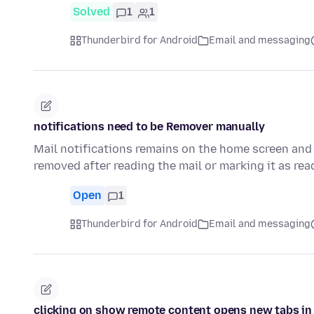
Solved
1
1
Thunderbird for Android
Email and messaging
notifications need to be Remover manually
Mail notifications remains on the home screen and
removed after reading the mail or marking it as rea
Open
1
Thunderbird for Android
Email and messaging
clicking on show remote content opens new tabs in 