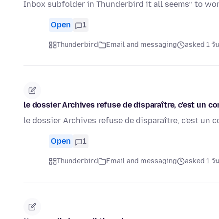
Inbox subfolder in Thunderbird it all seems’’ to wo
Open
1
Thunderbird
Email and messaging
asked 1 วั
le dossier Archives refuse de disparaître, c'est un 
le dossier Archives refuse de disparaître, c'est un
Open
1
Thunderbird
Email and messaging
asked 1 วั