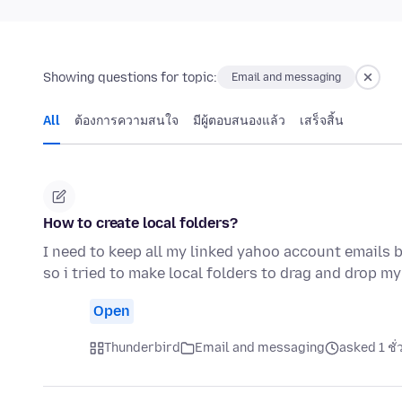
Showing questions for topic:
Email and messaging
All
ต้องการความสนใจ
มีผู้ตอบสนองแล้ว
เสร็จสิ้น
How to create local folders?
I need to keep all my linked yahoo account emails 
so i tried to make local folders to drag and drop m
Open
Thunderbird
Email and messaging
asked 1 ชั