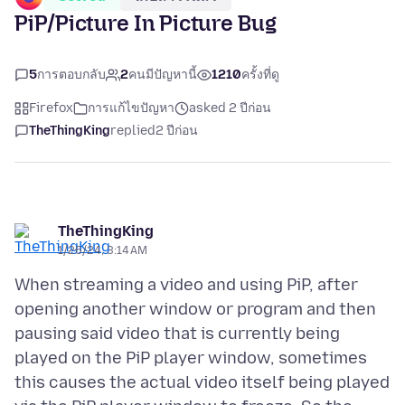
PiP/Picture In Picture Bug
5
การตอบกลับ
2
คนมีปัญหานี้
1210
ครั้งที่ดู
Firefox
การแก้ไขปัญหา
asked 2 ปีก่อน
TheThingKing
replied
2 ปีก่อน
TheThingKing
1/26/24, 3:14 AM
When streaming a video and using PiP, after
opening another window or program and then
pausing said video that is currently being
played on the PiP player window, sometimes
this causes the actual video itself being played