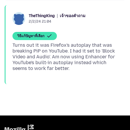
เจ้าของคำถาม
TheThingKing
2/2/24 21:04
วิธีแก้ปัญหาที่เลือก
Turns out it was Firefox's autoplay that was
breaking PiP on YouTube. I had it set to 'Block
Video and Audio'. Am now using Enhancer for
YouTube's built-in autoplay instead which