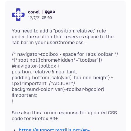
ผู้ดูแล
cor-el
12/7/21 05:09
You need to add a "position:relative;" rule
under the section that reserves space to the
/* navigator-toolbox - space for TabsToolbar */
*|*:root:not([chromehidden*="toolbar"])
#navigator-toolbox {
position: relative !important;
padding-bottom: calc(var(--tab-min-height) +
1px) !important; /*ADJUST*/
background-color: var(--toolbar-bgcolor)
!important;
See also this forum response for updated CSS
https://support.mozilla.org/en-