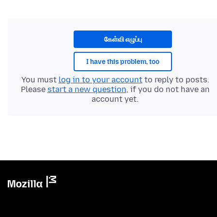
கேள்வி எழுப்பு
I have this problem, too
You must
log in to your account
to reply to posts.
Please
start a new question
, if you do not have an
account yet.