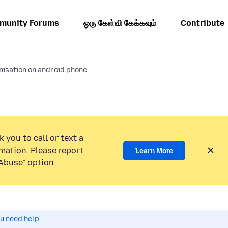
munity Forums
ஒரு கேள்வி கேக்கவும்
Contribute
isation on android phone
 you to call or text a
mation. Please report
Learn More
Abuse” option.
ou need help.