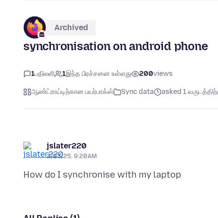
Archived
synchronisation on android phone
1
பதிலளி
1
இந்த பிரச்சனை உள்ளது
200
views
ஆண்ட்ராய்டிற்கான பயர்பாக்ஸ்
Sync data
asked 1 வருடத்திற்க
jslater220
2/23/25, 9:20 AM