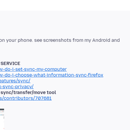
 on your phone. see screenshots from my Android and
P SERVICE
ow-do-i-set-sync-my-computer
ow-do-i-choose-what-information-sync-firefox
eatures/sync/
x-sync-privacy/
d sync/transfer/move tool
ms/contributors/707681