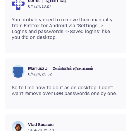
மதிப்பீட்டாளர்
cor-el
6/4/24, 13:27
You probably need to remove them manually
from Firefox for Android via "Settings ->
Logins and passwords -> Saved logins" like
கேள்வியின் உரிமையாளர்
Mariusz J
6/4/24, 23:52
So tell me how to do it as on desktop. I don't
Vlad Socaciu
14/9/24, 05:43