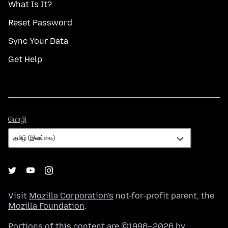
What Is It?
Reset Password
Sync Your Data
Get Help
மொழி
மொழி
Visit
Mozilla Corporation's
not-for-profit parent, the
Mozilla Foundation
.
Portions of this content are ©1998–2026 by