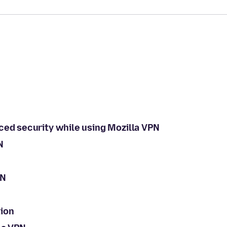
ced security while using Mozilla VPN
N
PN
tion