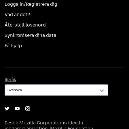
Logga in/Registrera dig
Vad är det?
Återställ lösenord
Synkronisera dina data
Få hjälp
Språk
Språk
Besök
Mozilla Corporations
ideella
moderorganisation,
Mozilla Foundation
.