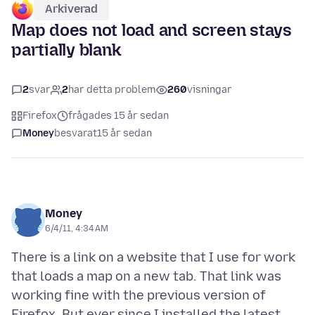
Arkiverad
Map does not load and screen stays
partially blank
2
svar
2
har detta problem
260
visningar
Firefox
frågades 15 år sedan
Money
besvarat
15 år sedan
Money
6/4/11, 4:34 AM
There is a link on a website that I use for work
that loads a map on a new tab. That link was
working fine with the previous version of
Firefox. But ever since I installed the latest