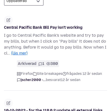
Central Pacific Bank Bill Pay isn't working
I go to Central Pacific Bank's website and try to pay
my bills, but when I click on "Pay bills" it does not do
anything. Before it would go to pay bills. Now when I
cl…
(läs mer)
Arkiverad
1
380
Firefox
Site breakages
frågades 12 år sedan
jscher2000 -...
besvarat
12 år sedan
10-12-2023 - for the 118.0.2 update all external links