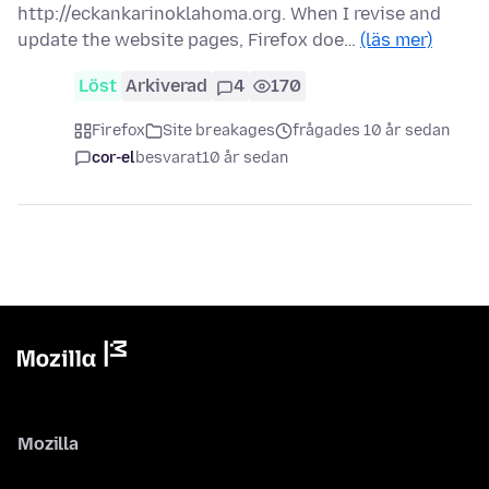
http://eckankarinoklahoma.org. When I revise and
update the website pages, Firefox doe…
(läs mer)
Löst
Arkiverad
4
170
Firefox
Site breakages
frågades 10 år sedan
cor-el
besvarat
10 år sedan
Mozilla