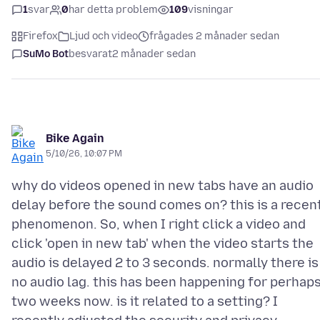
1
svar
0
har detta problem
109
visningar
Firefox
Ljud och video
frågades 2 månader sedan
SuMo Bot
besvarat
2 månader sedan
Bike Again
5/10/26, 10:07 PM
why do videos opened in new tabs have an audio
delay before the sound comes on? this is a recen
phenomenon. So, when I right click a video and
click 'open in new tab' when the video starts the
audio is delayed 2 to 3 seconds. normally there is
no audio lag. this has been happening for perhap
two weeks now. is it related to a setting? I