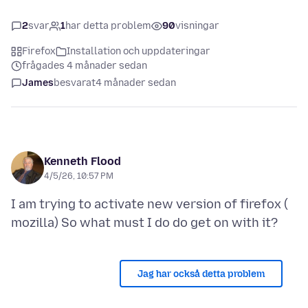
2
svar
1
har detta problem
90
visningar
Firefox
Installation och uppdateringar
frågades 4 månader sedan
James
besvarat
4 månader sedan
Kenneth Flood
4/5/26, 10:57 PM
I am trying to activate new version of firefox (
Jag har också detta problem