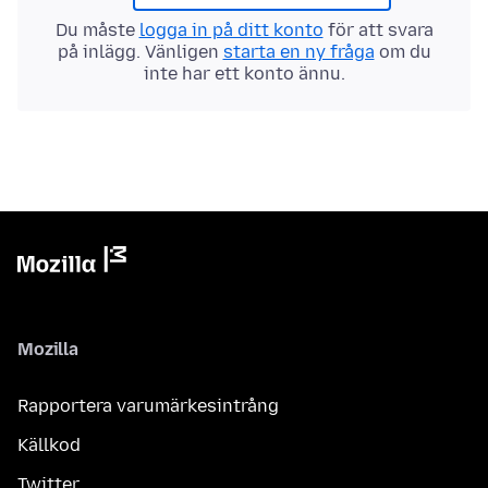
Du måste
logga in på ditt konto
för att svara
på inlägg. Vänligen
starta en ny fråga
om du
inte har ett konto ännu.
Mozilla
Rapportera varumärkesintrång
Källkod
Twitter