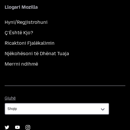
Llogari Mozilla
Hyni/Regjistrohuni
Ç’Është Kjo?
Ricaktoni Fjalëkalimin
Njëkohësoni të Dhënat Tuaja
Merrni ndihmë
Gjuhë
Gjuhë