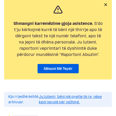
Shmangni karremëzime gjoja asistence.
S’do
t’ju kërkojmë kurrë të bëni një thirrje apo të
dërgoni tekst te një numër telefoni, apo të
na jepni të dhëna personale. Ju lutemi,
raportoni veprimtari të dyshimtë duke
përdorur mundësinë “Raportoni Abuzim”.
Mësoni Më Tepër
Kjo rrjedhë është
Ju lutemi, bëni një pyetje të re, nëse
arkivuar.
keni nevojë për ndihmë.