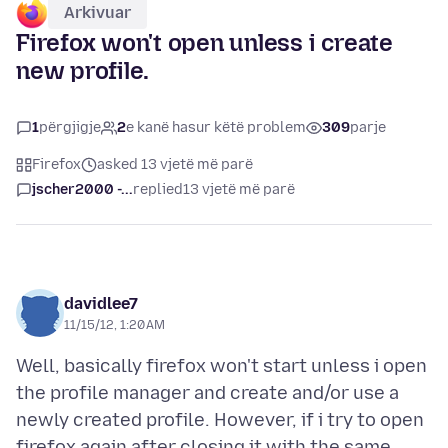
Arkivuar
Firefox won't open unless i create
new profile.
1
përgjigje
2
e kanë hasur këtë problem
309
parje
Firefox
asked 13 vjetë më parë
jscher2000 -...
replied
13 vjetë më parë
davidlee7
11/15/12, 1:20 AM
Well, basically firefox won't start unless i open
the profile manager and create and/or use a
newly created profile. However, if i try to open
firefox again after closing it with the same