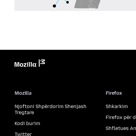
Mozilla
Firefox
Njoftoni Shpërdorim Shenjash
Shkarkim
Tregtare
Firefox për 
Kodi burim
Shfletues A
Twitter