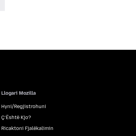
Llogari Mozilla
Hyni/Regjistrohuni
Ç’Është Kjo?
Ricaktoni Fjalëkalimin