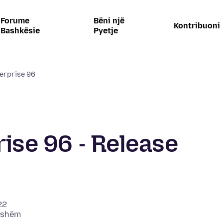
Forume
Bëni një
Kontribuoni
Bashkësie
Pyetje
terprise 96
rise 96 - Release
22
bishëm