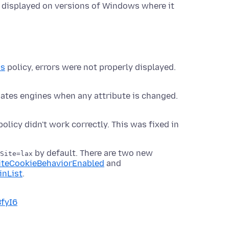
r displayed on versions of Windows where it
ns
policy, errors were not properly displayed.
ates engines when any attribute is changed.
olicy didn't work correctly. This was fixed in
by default. There are two new
Site=lax
teCookieBehaviorEnabled
and
nList
.
BfyI6