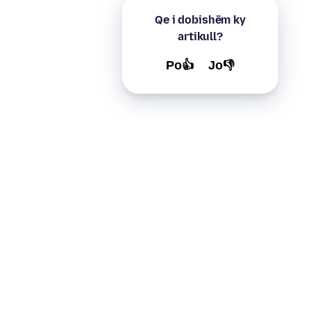
Qe i dobishëm ky
artikull?
Po👍
Jo👎