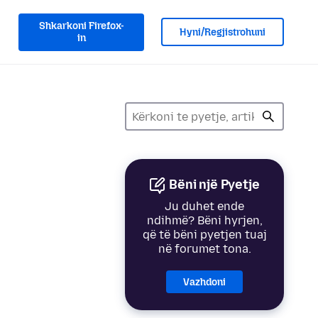
Shkarkoni Firefox-
Hyni/Regjistrohuni
in
Bëni një Pyetje
Ju duhet ende
ndihmë? Bëni hyrjen,
që të bëni pyetjen tuaj
në forumet tona.
Vazhdoni