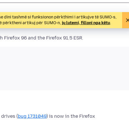
e dini tashmë si funksionon përkthimi i artikujve të SUMO-s,
 të përktheni artikuj për SUMO-n,
ju lutemi, filloni nga këtu
.
 Firefox 96 and the Firefox 91.5 ESR.
drives (
bug 1731049
) is now in the Firefox