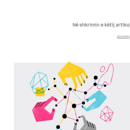
Në shkrimin e këtij artik
AliceW