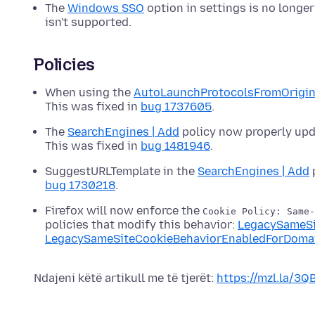
The
Windows SSO
option in settings is no longe
isn't supported.
Policies
When using the
AutoLaunchProtocolsFromOrigi
This was fixed in
bug 1737605
.
The
SearchEngines | Add
policy now properly upd
This was fixed in
bug 1481946
.
SuggestURLTemplate in the
SearchEngines | Add
p
bug 1730218
.
Firefox will now enforce the
Cookie Policy: Same-
policies that modify this behavior:
LegacySameSi
LegacySameSiteCookieBehaviorEnabledForDomai
Ndajeni këtë artikull me të tjerët:
https://mzl.la/3Q