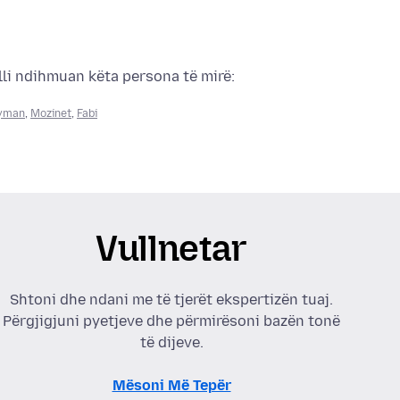
ulli ndihmuan këta persona të mirë:
yman
,
Mozinet
,
Fabi
Vullnetar
Shtoni dhe ndani me të tjerët ekspertizën tuaj.
Përgjigjuni pyetjeve dhe përmirësoni bazën tonë
të dijeve.
Mësoni Më Tepër