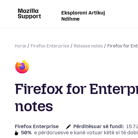
Eksploroni Artikuj
Ndihme
Hyrje
Firefox Enterprise
Release notes
Firefox for En
Firefox for Enterp
notes
Firefox Enterprise
Përditësuar së fundi:
15.7.
50%
e përdoruesve e kanë votuar këtë si të do