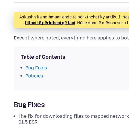
Askush s’ka ndihmuar ende të përkthehet ky artikull. Nës
filloni të përktheni që tani
. Nëse doni të mësoni se si
Except where noted, everything here applies to both
Table of Contents
Bug Fixes
Policies
Bug Fixes
The fix for downloading files to mapped network 
91.5 ESR.