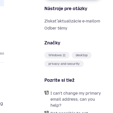
Nástroje pre otázky
Získať aktualizácie e‑mailom
Odber témy
Značky
kmi
Windows 11
desktop
privacy-and-security
Pozrite si tiež
I can't change my primary
email address, can you
ng
help?