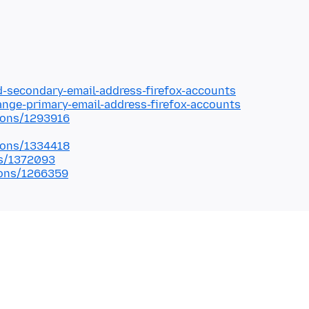
d-secondary-email-address-firefox-accounts
ange-primary-email-address-firefox-accounts
tions/1293916
tions/1334418
ns/1372093
tions/1266359