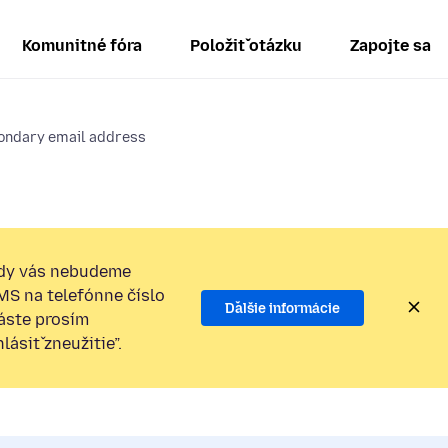
Komunitné fóra
Položiť otázku
Zapojte sa
ondary email address
dy vás nebudeme
SMS na telefónne číslo
Ďalšie informácie
láste prosím
ásiť zneužitie”.