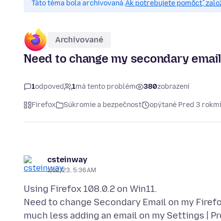
Táto téma bola archivovaná.
Ak potrebujete pomôcť, zalo
Archivované
Need to change my secondary emai
1
odpoveď
1
má tento problém
380
zobrazení
Firefox
Súkromie a bezpečnosť
opýtané Pred 3 rokm
csteinway
1/12/23, 5:36 AM
Using Firefox 108.0.2 on Win11.
Need to change Secondary Email on my Firefox
much less adding an email on my Settings | Pr