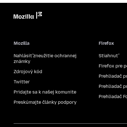
Mozilla
Firefox
Nahlásiť zneužitie ochrannej
Stiahnuť
známky
Firefox pre 
Zdrojový kód
Prehliadač p
Twitter
Prehliadač p
Pridajte sa k našej komunite
Prehliadač F
Preskúmajte články podpory