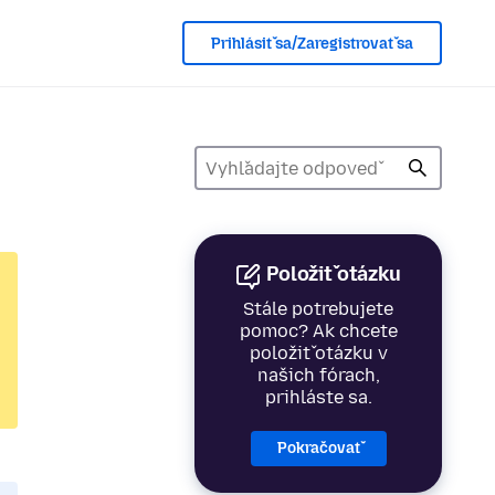
Prihlásiť sa/Zaregistrovať sa
Položiť otázku
Stále potrebujete
pomoc? Ak chcete
položiť otázku v
našich fórach,
prihláste sa.
Pokračovať