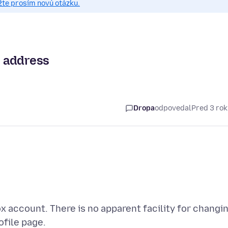
žte prosím novú otázku.
l address
i
Dropa
odpovedal
Pred 3 ro
 account. There is no apparent facility for changi
ofile page.