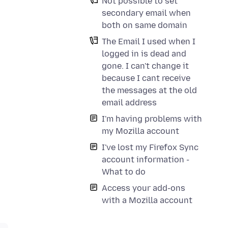
Not possible to set
secondary email when
both on same domain
The Email I used when I
logged in is dead and
gone. I can't change it
because I cant receive
the messages at the old
email address
I'm having problems with
my Mozilla account
I've lost my Firefox Sync
account information -
What to do
Access your add-ons
with a Mozilla account