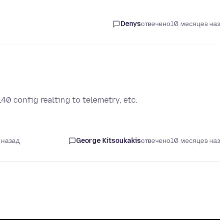
Denys
отвечено
10 месяцев на
140 config realting to telemetry, etc.
 назад
George Kitsoukakis
отвечено
10 месяцев на