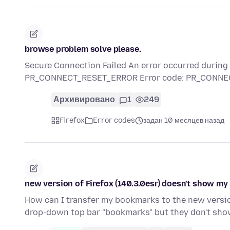
browse problem solve please.
Secure Connection Failed An error occurred durin
PR_CONNECT_RESET_ERROR Error code: PR_CONNEC
Архивировано
1
249
Firefox
Error codes
задан 10 месяцев назад
new version of Firefox (140.3.0esr) doesn't show m
How can I transfer my bookmarks to the new version
drop-down top bar "bookmarks" but they don't sho