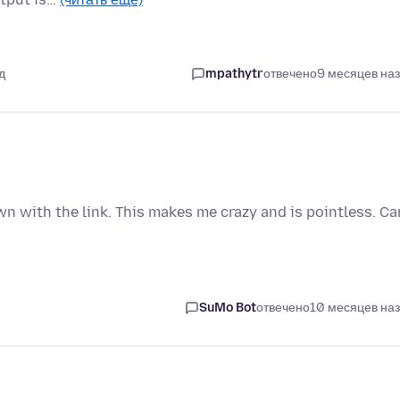
д
mpathytr
отвечено
9 месяцев на
n with the link. This makes me crazy and is pointless. Ca
SuMo Bot
отвечено
10 месяцев на