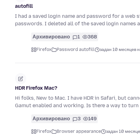
autofill
I had a saved login name and password for a web si
passwords. I deleted all of the saved login names
Архивировано
1
368
Firefox
Password autofill
задан 10 месяцев 
HDR Firefox Mac?
Hi folks, New to Mac. I have HDR in Safari, but can
Gamut enabled and working. Is there a way to turn
Архивировано
3
149
Firefox
Browser appearance
задан 10 месяце