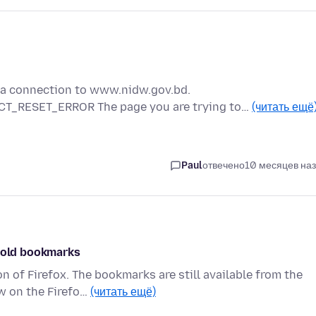
g a connection to www.nidw.gov.bd.
T_RESET_ERROR The page you are trying to…
(читать ещё
Paul
отвечено
10 месяцев на
y old bookmarks
 of Firefox. The bookmarks are still available from the
w on the Firefo…
(читать ещё)