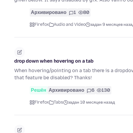
Архивировано
1
80
Firefox
Audio and Video
задан 9 месяцев наза
drop down when hovering on a tab
When hovering/pointing on a tab there is a dropdow
that feature be disabled? Thanks!
Решён
Архивировано
6
130
Firefox
Tabs
задан 10 месяцев назад