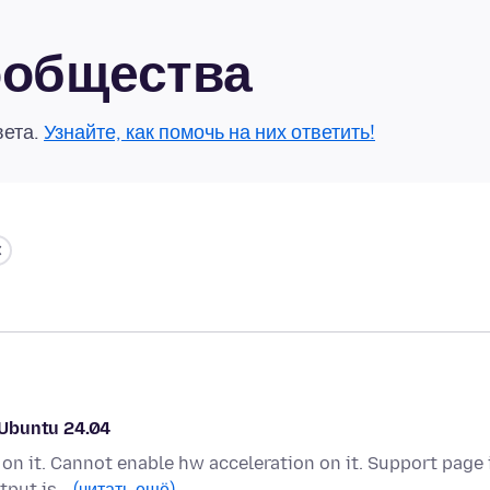
сообщества
вета.
Узнайте, как помочь на них ответить!
 Ubuntu 24.04
on it. Cannot enable hw acceleration on it. Support page 
utput is…
(читать ещё)