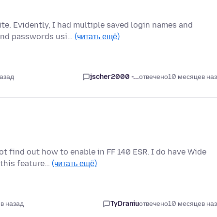
te. Evidently, I had multiple saved login names and
 and passwords usi…
(читать ещё)
назад
jscher2000 -...
отвечено
10 месяцев на
not find out how to enable in FF 140 ESR. I do have Wide
 this feature…
(читать ещё)
в назад
TyDraniu
отвечено
10 месяцев на