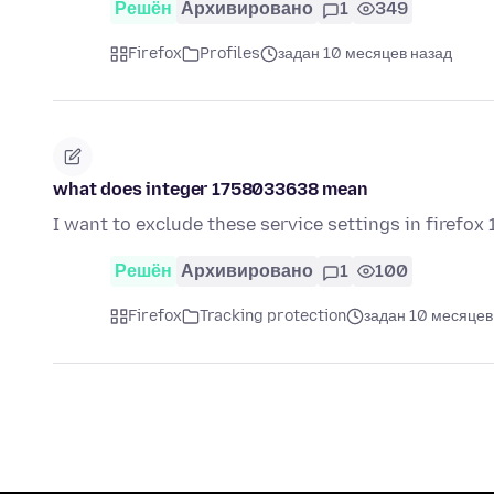
Решён
Архивировано
1
349
Firefox
Profiles
задан 10 месяцев назад
what does integer 1758033638 mean
I want to exclude these service settings in firefox 
Решён
Архивировано
1
100
Firefox
Tracking protection
задан 10 месяцев