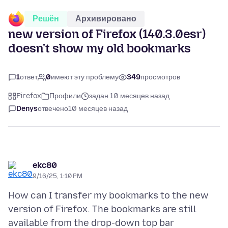
Решён
Архивировано
new version of Firefox (140.3.0esr)
doesn't show my old bookmarks
1
ответ
0
имеют эту проблему
349
просмотров
Firefox
Профили
задан 10 месяцев назад
Denys
отвечено
10 месяцев назад
ekc80
9/16/25, 1:10 PM
How can I transfer my bookmarks to the new
version of Firefox. The bookmarks are still
available from the drop-down top bar