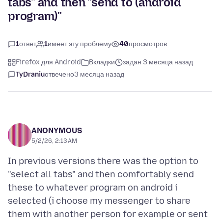
tabs" and then "send to (android
program)"
1
ответ
1
имеет эту проблему
40
просмотров
Firefox для Android
Вкладки
задан 3 месяца назад
TyDraniu
отвечено
3 месяца назад
ANONYMOUS
5/2/26, 2:13 AM
In previous versions there was the option to
"select all tabs" and then comfortably send
these to whatever program on android i
selected (i choose my messenger to share
them with another person for example or sent