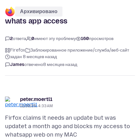
Архивировано
whats app access
2
ответа
0
имеют эту проблему
160
просмотров
Firefox
Заблокированное приложение/служба/веб-сайт
задан 8 месяцев назад
James
отвечено
8 месяцев назад
peter.moertl1
11/19/25, 4:33 AM
Firfox claims it needs an update but was
updatet a month ago and blocks my access to