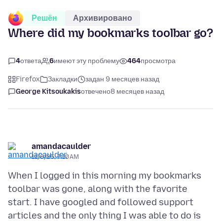
Решён
Архивировано
Where did my bookmarks toolbar go?
4
ответа
6
имеют эту проблему
464
просмотра
Firefox
Закладки
задан 9 месяцев назад
George Kitsoukakis
отвечено
8 месяцев назад
amandacaulder
11/6/25, 7:10 AM
When I logged in this morning my bookmarks
toolbar was gone, along with the favorite
start. I have googled and followed support
articles and the only thing I was able to do is