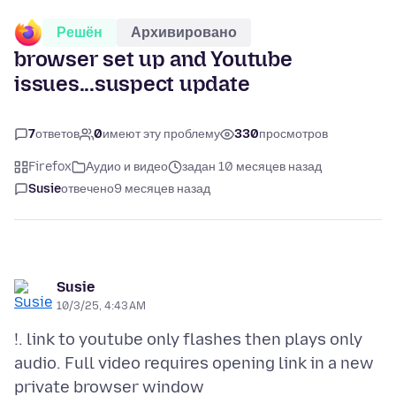
Решён
Архивировано
browser set up and Youtube
issues...suspect update
7
ответов
0
имеют эту проблему
330
просмотров
Firefox
Аудио и видео
задан 10 месяцев назад
Susie
отвечено
9 месяцев назад
Susie
10/3/25, 4:43 AM
!. link to youtube only flashes then plays only
audio. Full video requires opening link in a new