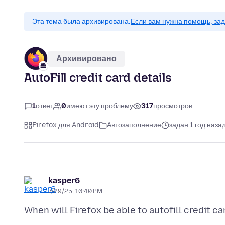
Эта тема была архивирована.
Если вам нужна помощь, зад
Архивировано
AutoFill credit card details
1
ответ
0
имеют эту проблему
317
просмотров
Firefox для Android
Автозаполнение
задан 1 год наза
kasper6
7/29/25, 10:40 PM