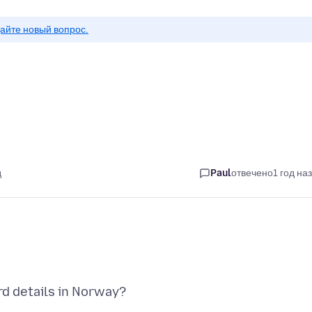
айте новый вопрос.
д
Paul
отвечено
1 год на