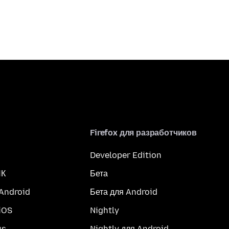
Firefox для разработчиков
Developer Edition
ПК
Бета
 Android
Бета для Android
iOS
Nightly
us
Nightly для Android