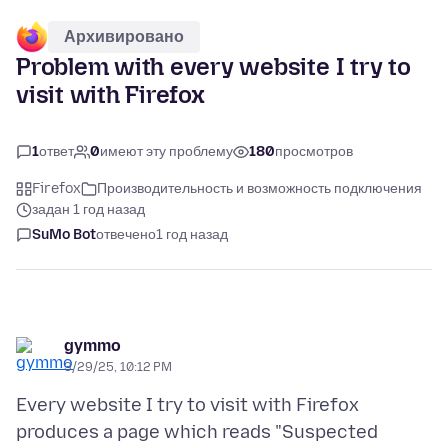
Архивировано
Problem with every website I try to
visit with Firefox
1
ответ
0
имеют эту проблему
180
просмотров
Firefox
Производительность и возможность подключения
задан 1 год назад
SuMo Bot
отвечено
1 год назад
gymmo
3/29/25, 10:12 PM
Every website I try to visit with Firefox
produces a page which reads "Suspected