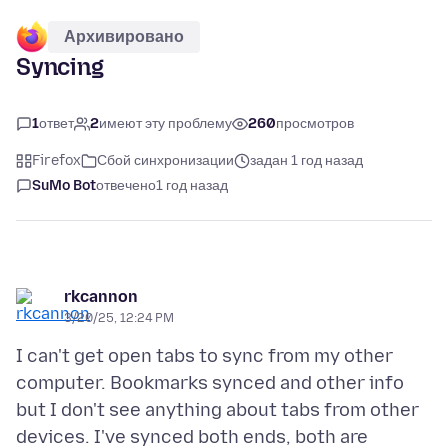
Архивировано
Syncing
1
ответ
2
имеют эту проблему
260
просмотров
Firefox
Сбой синхронизации
задан 1 год назад
SuMo Bot
отвечено
1 год назад
rkcannon
3/20/25, 12:24 PM
I can't get open tabs to sync from my other
computer. Bookmarks synced and other info
but I don't see anything about tabs from other
devices. I've synced both ends, both are