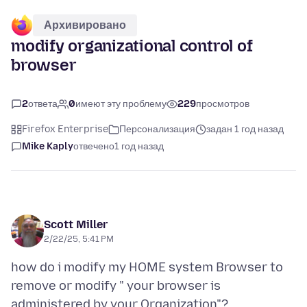
Архивировано
modify organizational control of
browser
2
ответа
0
имеют эту проблему
229
просмотров
Firefox Enterprise
Персонализация
задан 1 год назад
Mike Kaply
отвечено
1 год назад
Scott Miller
2/22/25, 5:41 PM
how do i modify my HOME system Browser to
remove or modify " your browser is