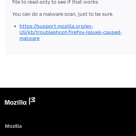
https://support.mozilla.org/en-
US/kb/troubleshoot-firefox-issues-caused-
malware
Mozilla