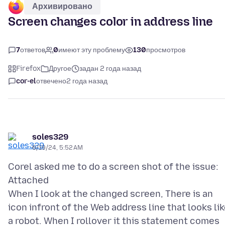
Архивировано
Screen changes color in address line
7
ответов
0
имеют эту проблему
130
просмотров
Firefox
Другое
задан 2 года назад
cor-el
отвечено
2 года назад
soles329
6/19/24, 5:52 AM
Corel asked me to do a screen shot of the issue:
Attached
When I look at the changed screen, There is an
icon infront of the Web address line that looks li
a robot. When I rollover it this statement comes