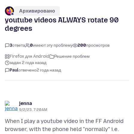
Архивировано
youtube videos ALWAYS rotate 90
degrees
3
ответа
0
имеют эту проблему
200
просмотров
Firefox для Android
Решение проблем
задан 2 года назад
Paul
отвечено
2 года назад
jenna
9/2/23, 7:20 AM
When I play a youtube video in the FF Android
browser, with the phone held "normally" i.e.