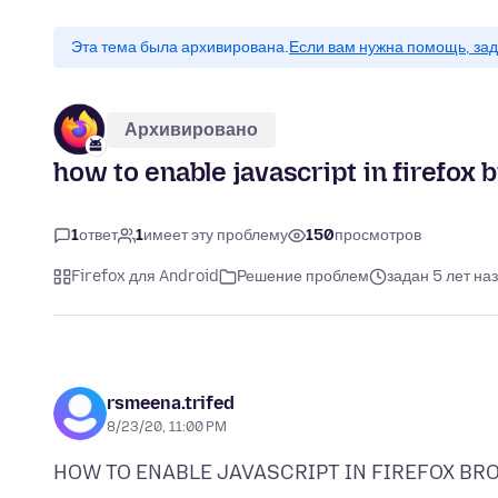
Эта тема была архивирована.
Если вам нужна помощь, зад
Архивировано
how to enable javascript in firefox
1
ответ
1
имеет эту проблему
150
просмотров
Firefox для Android
Решение проблем
задан 5 лет на
rsmeena.trifed
8/23/20, 11:00 PM