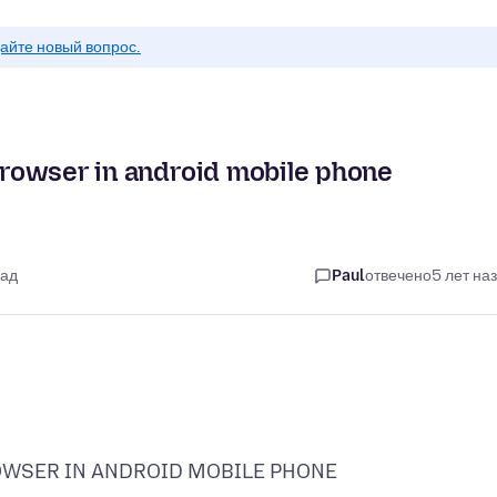
айте новый вопрос.
 browser in android mobile phone
зад
Paul
отвечено
5 лет на