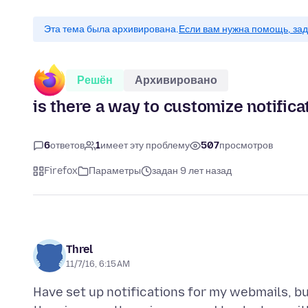
Эта тема была архивирована.
Если вам нужна помощь, зад
Решён
Архивировано
is there a way to customize notifica
6
ответов
1
имеет эту проблему
507
просмотров
Firefox
Параметры
задан 9 лет назад
Threl
11/7/16, 6:15 AM
Have set up notifications for my webmails, bu