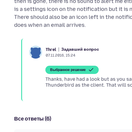
then is gone, there is no sound to alert me ei
is a settings icon on the notification but it is
There should also be an icon left in the notif
Задавший вопрос
Threl
07.11.2016, 15:24
Выбранное решение
Thanks, have had a look but as you say,
Все ответы (6)