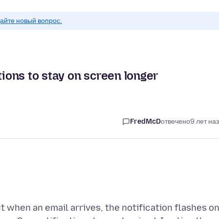
айте новый вопрос.
tions to stay on screen longer
FredMcD
отвечено
9 лет на
t when an email arrives, the notification flashes o