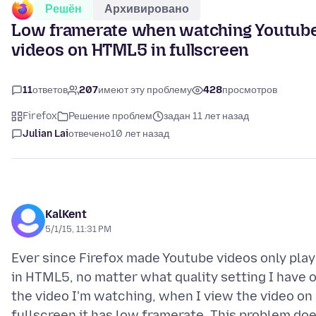
Решён
Архивировано
Low framerate when watching Youtub
videos on HTML5 in fullscreen
11
ответов
207
имеют эту проблему
428
просмотров
Firefox
Решение проблем
задан 11 лет назад
Julian Lai
отвечено
10 лет назад
KalKent
5/1/15, 11:31 PM
Ever since Firefox made Youtube videos only play
in HTML5, no matter what quality setting I have 
the video I'm watching, when I view the video on
fullscreen it has low framerate. This problem do