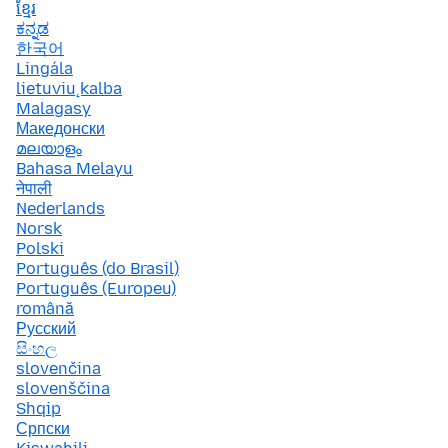
ខ្មែរ
ಕನ್ನಡ
한국어
Lingála
lietuvių kalba
Malagasy
Македонски
മലയാളം
Bahasa Melayu
नेपाली
Nederlands
Norsk
Polski
Português (do Brasil)
Português (Europeu)
română
Русский
සිංහල
slovenčina
slovenščina
Shqip
Српски