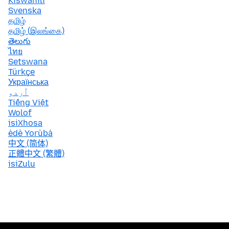
Kiswahili
Svenska
தமிழ்
தமிழ் (இலங்கை)
తెలుగు
ไทย
Setswana
Türkçe
Українська
اُردو
Tiếng Việt
Wolof
isiXhosa
èdè Yorùbá
中文 (简体)
正體中文 (繁體)
isiZulu