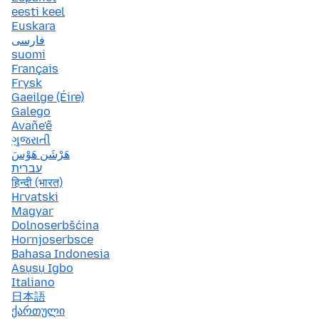
eesti keel
Euskara
فارسی
suomi
Français
Frysk
Gaeilge (Éire)
Galego
Avañe'ẽ
ગુજરાતી
هَرْشَن هَوْسَ
עברית
हिन्दी (भारत)
Hrvatski
Magyar
Dolnoserbšćina
Hornjoserbsce
Bahasa Indonesia
Asụsụ Igbo
Italiano
日本語
ქართული