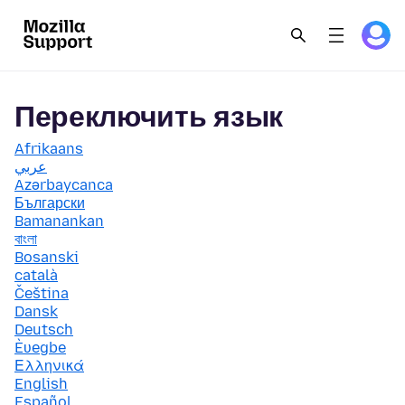
Переключить язык
Afrikaans
عربي
Azərbaycanca
Български
Bamanankan
বাংলা
Bosanski
català
Čeština
Dansk
Deutsch
Èʋegbe
Ελληνικά
English
Español