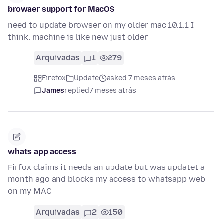
browaer support for MacOS
need to update browser on my older mac 10.1.1 I
think. machine is like new just older
Arquivadas
1
279
Firefox
Update
asked 7 meses atrás
James
replied
7 meses atrás
whats app access
Firfox claims it needs an update but was updatet a
month ago and blocks my access to whatsapp web
on my MAC
Arquivadas
2
150