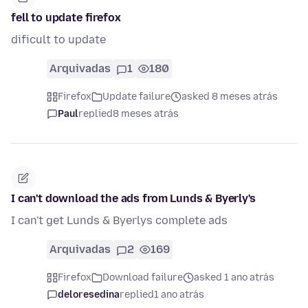
fell to update firefox
dificult to update
Arquivadas
1
180
Firefox
Update failure
asked 8 meses atrás
Paul
replied
8 meses atrás
I can't download the ads from Lunds & Byerly's
I can't get Lunds & Byerlys complete ads
Arquivadas
2
169
Firefox
Download failure
asked 1 ano atrás
deloresedina
replied
1 ano atrás