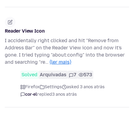
Reader View Icon
I accidentally right clicked and hit "Remove from
Address Bar" on the Reader View icon and now it's
gone. I tried typing "about:config" into the browser
and searching "re…
(ler mais)
Solved
Arquivadas
7
573
Firefox
Settings
asked 3 anos atrás
cor-el
replied
3 anos atrás