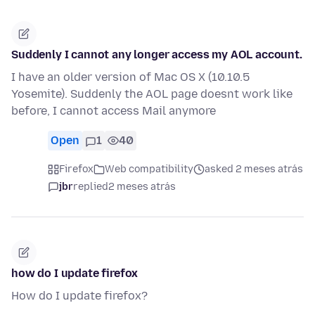
Suddenly I cannot any longer access my AOL account.
I have an older version of Mac OS X (10.10.5
Yosemite). Suddenly the AOL page doesnt work like
before, I cannot access Mail anymore
Open
1
40
Firefox
Web compatibility
asked 2 meses atrás
jbr
replied
2 meses atrás
how do I update firefox
How do I update firefox?