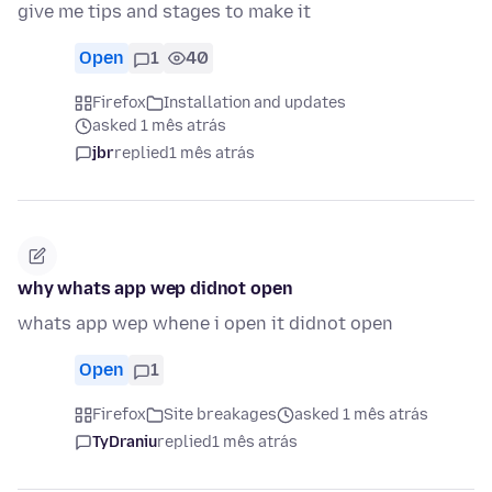
give me tips and stages to make it
Open
1
40
Firefox
Installation and updates
asked 1 mês atrás
jbr
replied
1 mês atrás
why whats app wep didnot open
whats app wep whene i open it didnot open
Open
1
Firefox
Site breakages
asked 1 mês atrás
TyDraniu
replied
1 mês atrás