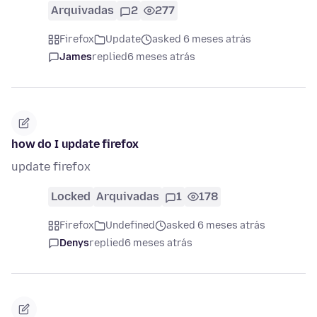
Arquivadas
2
277
Firefox
Update
asked 6 meses atrás
James
replied
6 meses atrás
how do I update firefox
update firefox
Locked
Arquivadas
1
178
Firefox
Undefined
asked 6 meses atrás
Denys
replied
6 meses atrás