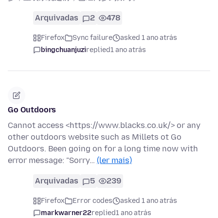
Arquivadas
2
478
Firefox
Sync failure
asked 1 ano atrás
bingchuanjuzi
replied
1 ano atrás
Go Outdoors
Cannot access <https://www.blacks.co.uk/> or any
other outdoors website such as Millets ot Go
Outdoors. Been going on for a long time now with
error message: "Sorry…
(ler mais)
Arquivadas
5
239
Firefox
Error codes
asked 1 ano atrás
markwarner22
replied
1 ano atrás