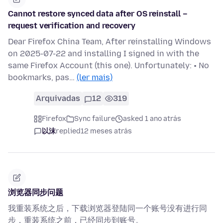
Cannot restore synced data after OS reinstall –
request verification and recovery
Dear Firefox China Team, After reinstalling Windows
on 2025-07-22 and installing I signed in with the
same Firefox Account (this one). Unfortunately: • No
bookmarks, pas…
(ler mais)
Arquivadas
12
319
Firefox
Sync failure
asked 1 ano atrás
以沫
replied
12 meses atrás
浏览器同步问题
我重装系统之后，下载浏览器登陆同一个账号没有进行同
步，重装系统之前，已经同步到账号。