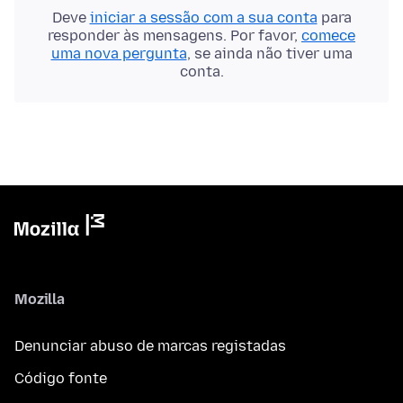
Deve
iniciar a sessão com a sua conta
para
responder às mensagens. Por favor,
comece
uma nova pergunta
, se ainda não tiver uma
conta.
Mozilla
Denunciar abuso de marcas registadas
Código fonte